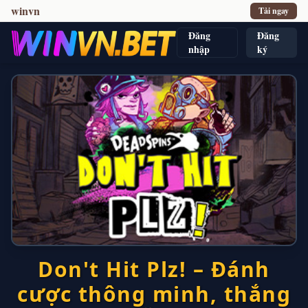
winvn
Tải ngay
Đăng
Đăng
nhập
ký
Don't Hit Plz! – Đánh
cược thông minh, thắng