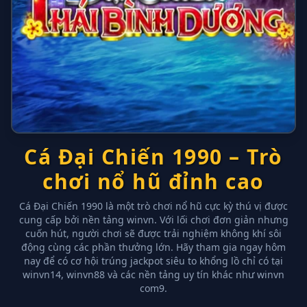
Cá Đại Chiến 1990 – Trò
chơi nổ hũ đỉnh cao
Cá Đại Chiến 1990 là một trò chơi nổ hũ cực kỳ thú vị được
cung cấp bởi nền tảng winvn. Với lối chơi đơn giản nhưng
cuốn hút, người chơi sẽ được trải nghiệm không khí sôi
động cùng các phần thưởng lớn. Hãy tham gia ngay hôm
nay để có cơ hội trúng jackpot siêu to khổng lồ chỉ có tại
winvn14, winvn88 và các nền tảng uy tín khác như winvn
com9.