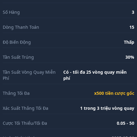
Số Hàng
3
Dòng Thanh Toán
15
Độ Biến Động
Thấp
Tần Suất Trúng
30%
Tần Suất Vòng Quay Miễn
Có - tối đa 25 vòng quay miễn
Phí
phí
Thắng Tối Đa
x500 tiền cược gốc
Xác Suất Thắng Tối Đa
1 trong 3 triệu vòng quay
Cược Tối Thiểu/Tối Đa
0.05 - 50