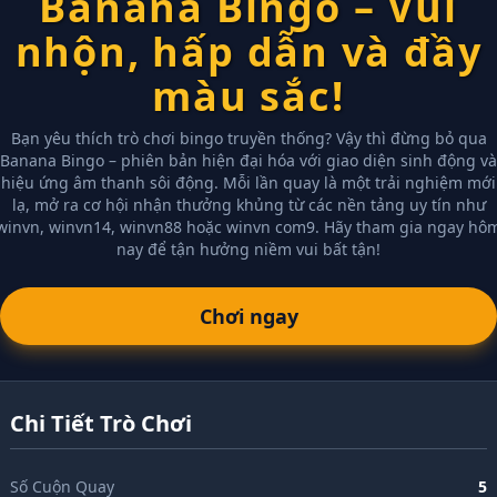
Banana Bingo – Vui
nhộn, hấp dẫn và đầy
màu sắc!
Bạn yêu thích trò chơi bingo truyền thống? Vậy thì đừng bỏ qua
Banana Bingo – phiên bản hiện đại hóa với giao diện sinh động và
hiệu ứng âm thanh sôi động. Mỗi lần quay là một trải nghiệm mới
lạ, mở ra cơ hội nhận thưởng khủng từ các nền tảng uy tín như
winvn, winvn14, winvn88 hoặc winvn com9. Hãy tham gia ngay hô
nay để tận hưởng niềm vui bất tận!
Chơi ngay
Chi Tiết Trò Chơi
Số Cuộn Quay
5