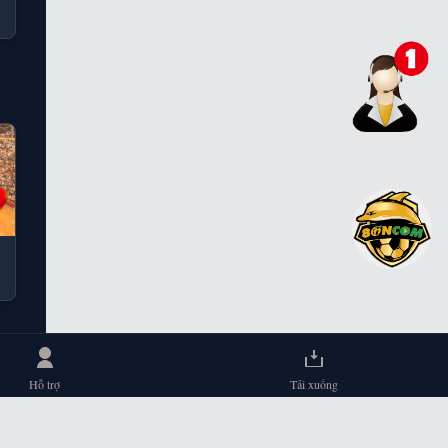
Hỗ trợ
Tải xuống