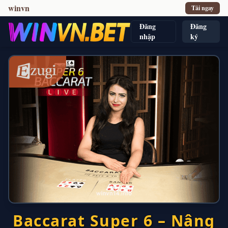
winvn
Tải ngay
Đăng
Đăng
nhập
ký
Baccarat Super 6 – Nâng